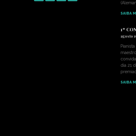
(Alema
SAIBA M
1º CO
agosto 1
Pianist
maestro
convida
dia 21 
premiad
SAIBA M