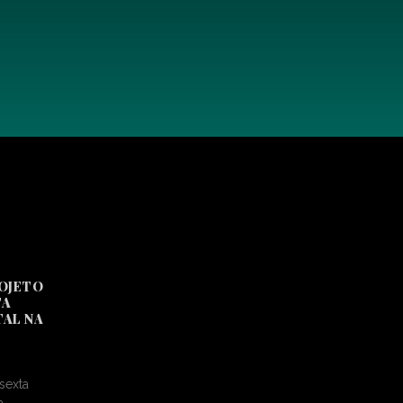
ROJETO
TA
TAL NA
sexta
a