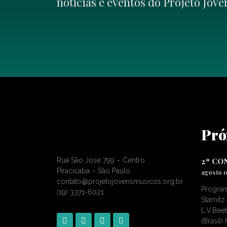
notícias e eventos do Projeto Jov
Pró
Rua São José 799 – Centro
2º CO
Piracicaba – São Paulo
agosto 1
contato@projetojovensmusicos.org.br
Program
(19) 3371-6021
Stamitz 
L.V.Bee
(Brasil