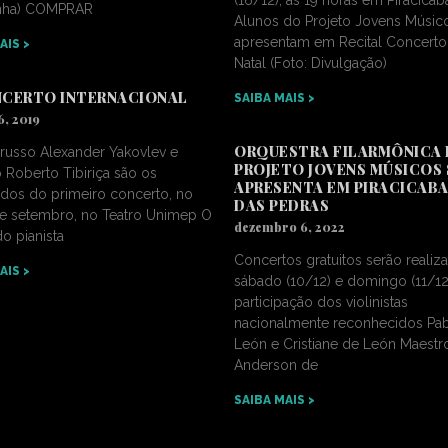
nha) COMPRAR
Alunos do Projeto Jovens Músic
apresentam em Recital Concerto
AIS >
Natal (Foto: Divulgação)
NCERTO INTERNACIONAL
SAIBA MAIS >
6, 2019
ORQUESTRA FILARMÔNICA
a russo Alexander Yakovlev e
PROJETO JOVENS MÚSICOS 
 Roberto Tibiriça são os
APRESENTA EM PIRACICABA 
dos do primeiro concerto, no
DAS PEDRAS
de setembro, no Teatro Unimep O
dezembro 6, 2022
o pianista
Concertos gratuitos serão realiz
AIS >
sábado (10/12) e domingo (11/1
participação dos violinistas
nacionalmente reconhecidos Pa
León e Cristiane de León Maestr
Anderson de
SAIBA MAIS >