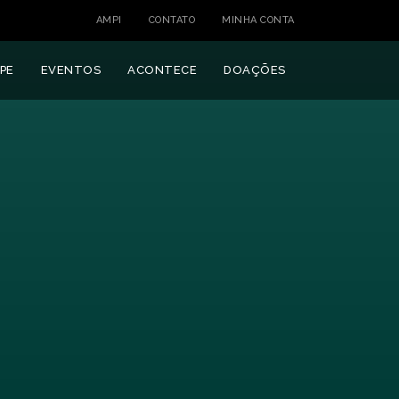
AMPI
CONTATO
MINHA CONTA
PE
EVENTOS
ACONTECE
DOAÇÕES