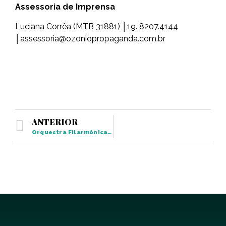
Assessoria de Imprensa
Luciana Corrêa (MTB 31881) │19. 8207.4144
│assessoria@ozoniopropaganda.com.br
ANTERIOR
Orquestra Filarmônica do Projeto Jovens Músicos se apresenta em Piracicaba e Rio das Pedras