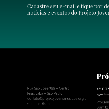
Cadastre seu e-mail e fique por d
notícias e eventos do Projeto Jov
Pró
Rua São José 799 – Centro
2º CO
Piracicaba – São Paulo
agosto 1
contato@projetojovensmusicos.org.br
Program
(19) 3371-6021
Stamitz 