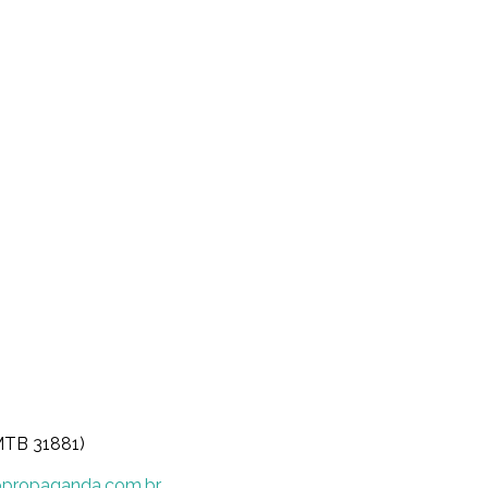
MTB 31881)
opropaganda.com.br