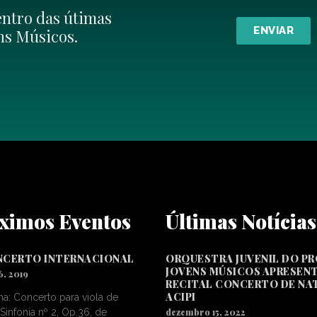
entro das útimas
ENVIAR
ens Músicos.
ximos Eventos
Últimas Notícias
NCERTO INTERNACIONAL
ORQUESTRA JUVENIL DO P
JOVENS MÚSICOS APRESEN
6, 2019
RECITAL CONCERTO DE NA
ACIPI
a: Concerto para viola de
Sinfonia nº 2, Op.36, de
dezembro 15, 2022