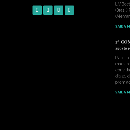
L.V.Bee
(Brasil
(Alema
SAIBA M
1º CO
agosto 1
Pianist
maestro
convida
dia 21 
premiad
SAIBA M