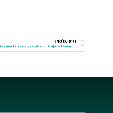
PRÓXIMO
Violinista Cármelo de Los Santos faz masterclass gratuita no Projeto Jovens Músicos