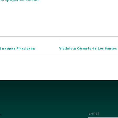
l na Apae Piracicaba
s
E-mail