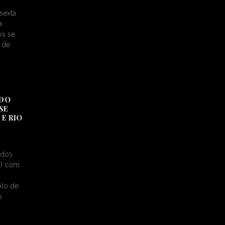
sexta
a
os se
 de
 DO
SE
E RIO
ados
2) com
blo de
o