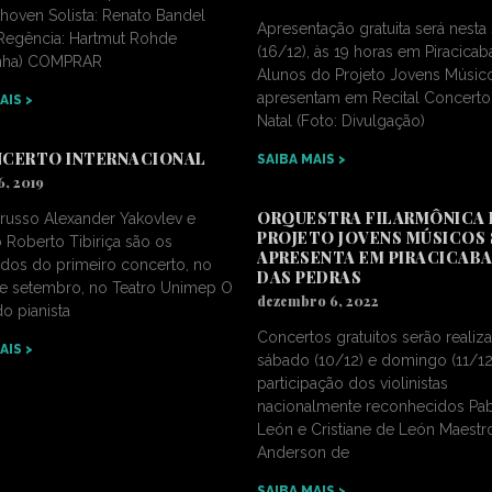
thoven Solista: Renato Bandel
Apresentação gratuita será nesta 
) Regência: Hartmut Rohde
(16/12), às 19 horas em Piracicab
nha) COMPRAR
Alunos do Projeto Jovens Músic
apresentam em Recital Concerto
AIS >
Natal (Foto: Divulgação)
NCERTO INTERNACIONAL
SAIBA MAIS >
6, 2019
ORQUESTRA FILARMÔNICA
a russo Alexander Yakovlev e
PROJETO JOVENS MÚSICOS 
 Roberto Tibiriça são os
APRESENTA EM PIRACICABA 
dos do primeiro concerto, no
DAS PEDRAS
de setembro, no Teatro Unimep O
dezembro 6, 2022
o pianista
Concertos gratuitos serão realiz
AIS >
sábado (10/12) e domingo (11/1
participação dos violinistas
nacionalmente reconhecidos Pa
León e Cristiane de León Maestr
Anderson de
SAIBA MAIS >