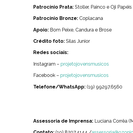
Patrocínio Prata:
Stoller, Painco e Oji Papéis
Patrocínio Bronze:
Coplacana
Apoio:
Bom Peixe, Candura e Brose
Crédito foto:
Silas Junior
Redes sociais:
Instagram –
projetojovensmusicos
Facebook –
projetojovensmusicos
Telefone/WhatsApp:
(19) 99297.6560
Assessoria de Imprensa:
Luciana Corrêa (
Contato:
(19) 8207.4144 /
assessoria@ozoni