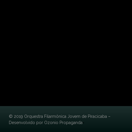
© 2019 Orquestra Filarmônica Jovem de Piracicaba –
Desenvolvido por
Ozonio Propaganda
=