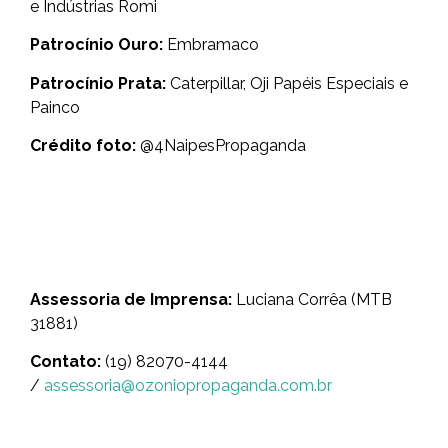
e Indústrias Romi
Patrocínio Ouro:
Embramaco
Patrocínio Prata:
Caterpillar, Oji Papéis Especiais e
Painco
Crédito foto:
@4NaipesPropaganda
Assessoria de Imprensa:
Luciana Corrêa (MTB
31881)
Contato:
(19) 82070-4144
/
assessoria@ozoniopropaganda.com.br